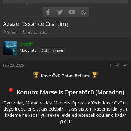
Facebook
Twitter
youtube
RSS
Azazel Essance Crafting
T
S
Sheriff
Feb 23, 2025
h
t
r
a
Sheriff
e
r
Moderator
Staff member
a
t
d
d
s
a
Feb 23, 2025
#1
t
t
a
e
Kase Özü Takas Rehberi
r
t
e
Konum: Marselis Operatörü (Moradon)
r
Oyuncular, Moradon’daki Marselis Operatörü'nde Kase Özü'nü
değerli ödüllerle takas edebilir. Takas sistemi kademelidir, yani
kademe ne kadar yüksekse, elde edilebilecek ödüller o kadar
iyi olur.