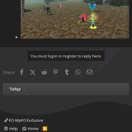
You must log in or register to reply here.
Facebook
X (Twitter)
Reddit
Pinterest
Tumblr
WhatsApp
Email
Share:
Türkçe
KO-MyKO Exclusive
Help
Home
R