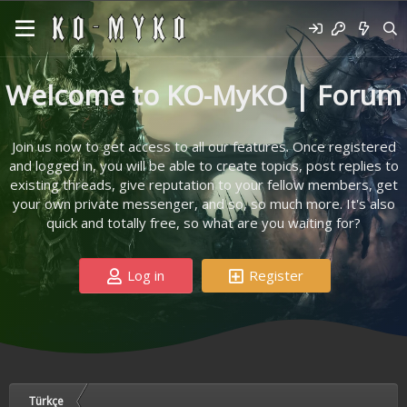
Welcome to KO-MyKO | Forum
Join us now to get access to all our features. Once registered
and logged in, you will be able to create topics, post replies to
existing threads, give reputation to your fellow members, get
your own private messenger, and so, so much more. It's also
quick and totally free, so what are you waiting for?
Log in
Register
Türkçe