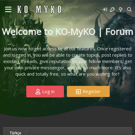
Welcome to KO-MyKO | Forum
Join us now to get access to all our features. Once registered
and logged in, you will be able to create topics, post replies to
existing threads, give reputation to your fellow members, get
your own private messenger, and so, so much more. It's also
quick and totally free, so what are you waiting for?
Log in
Register
Türkçe