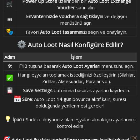
Power Up Store
üzerinden bir
Auto Loot Exchange
Voucher
satın alın.​
Envanterinizde vouchera sağ tıklayın
ve değişim
🎟​
menüsünü açın.​
Favori
Auto Loot tasarımınızı
seçin ve onaylayın.​
Auto Loot Nasıl Konfigüre Edilir?​
Adım​
İşlem​
🛠​
F10
tuşuna basarak
Auto Loot Ayarları
menüsünü açın.​
Hangi eşyaları toplamak istediğinizi özelleştirin (Silahlar,
Zırhlar, Aksesuarlar, Paralar vb.).​
Save Settings
butonuna basarak ayarları kaydedin.​
Süre
: Auto Loot
14 gün
boyunca aktif kalır, süresi
dolduğunda yenilenmesi gerekir!
İpucu
: Sadece ihtiyacınız olan eşyaları almak için ayarlarınızı
kontrol edin!
Auto Loot ile daha verimli farm yapmanın keyfini çıkarın!