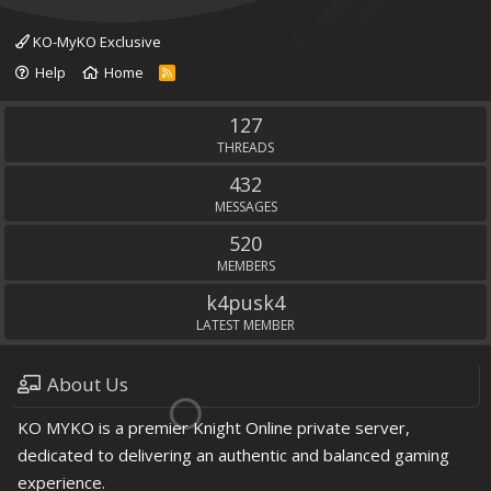
KO-MyKO Exclusive
Help
Home
R
S
S
127
THREADS
432
MESSAGES
520
MEMBERS
k4pusk4
LATEST MEMBER
About Us
KO MYKO is a premier Knight Online private server,
dedicated to delivering an authentic and balanced gaming
experience.