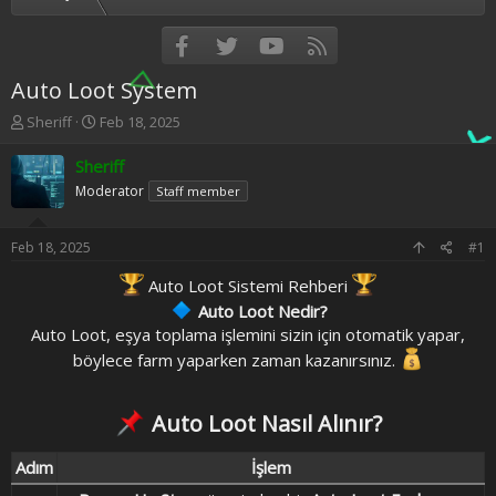
Facebook
Twitter
youtube
RSS
Auto Loot System
T
S
Sheriff
Feb 18, 2025
h
t
r
a
Sheriff
e
r
Moderator
Staff member
a
t
d
d
s
a
Feb 18, 2025
#1
t
t
a
e
Auto Loot Sistemi Rehberi
r
Auto Loot Nedir?
t
Auto Loot, eşya toplama işlemini sizin için otomatik yapar,
e
böylece farm yaparken zaman kazanırsınız.
r
Auto Loot Nasıl Alınır?​
Adım​
İşlem​