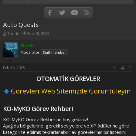
Facebook
Twitter
youtube
RSS
Auto Quests
T
S
Sheriff
Feb 18, 2025
h
t
r
a
Sheriff
e
r
Moderator
Staff member
a
t
d
d
s
a
Feb 18, 2025
#1
t
t
a
e
OTOMATİK GÖREVLER
r
t
Görevleri Web Sitemizde Görüntüleyin
e
r
KO-MyKO Görev Rehberi
KO-MyKO Görev Rehberine hoş geldiniz!
Aşağıda bölgelerine, gerekli seviyelere ve XP ödüllerine göre
kategorize edilmiş tekrarlanabilir av görevlerinin bir listesini