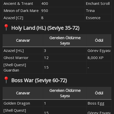
Ancient & Treant
400
Enchant Scroll
Minion of Dark Mare
950
Trina
Azazel [CZ]
8
Essence
Holy Land (HL)
(Seviye 35-72)​
Gereken Öldürme
Canavar
Ödül
Sayısı
Azazel [HL]
3
Görev Eşyası
Ghost Warrior
12
8,000 XP
[Shell Quest]
15
-
Guardian
Boss War
(Seviye 60-72)​
Gereken Öldürme
Canavar
Ödül
Sayısı
Golden Dragon
1
Boss Egg
[Shell Quest]
15
Görev Eşyası