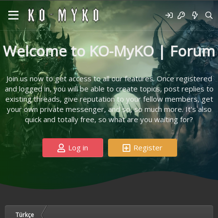
Welcome to KO-MyKO | Forum
Join us now to get access to all our features. Once registered
and logged in, you will be able to create topics, post replies to
existing threads, give reputation to your fellow members, get
your own private messenger, and so, so much more. It's also
quick and totally free, so what are you waiting for?
Log in
Register
Türkçe