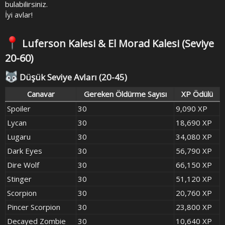
bulabilirsiniz.
İyi avlar!
Luferson Kalesi & El Morad Kalesi
(Seviye
20-60)​
Düşük Seviye Avları (20-45)
Canavar
Gereken Öldürme Sayısı
XP Ödülü
Spoiler
30
9,090 XP
Lycan
30
18,690 XP
Lugaru
30
34,080 XP
Dark Eyes
30
56,790 XP
Dire Wolf
30
66,150 XP
Stinger
30
51,120 XP
Scorpion
30
20,760 XP
Pincer Scorpion
30
23,800 XP
Decayed Zombie
30
10,640 XP