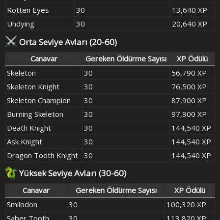
Rotten Eyes
30
13,640 XP
Undying
30
20,640 XP
Orta Seviye Avları (20-60)
Canavar
Gereken Öldürme Sayısı
XP Ödülü
Skeleton
30
56,790 XP
Skeleton Knight
30
76,500 XP
Skeleton Champion
30
87,900 XP
Burning Skeleton
30
97,900 XP
Death Knight
30
144,540 XP
Ask Knight
30
144,540 XP
Dragon Tooth Knight
30
144,540 XP
Yüksek Seviye Avları (30-60)
Canavar
Gereken Öldürme Sayısı
XP Ödülü
Smilodon
30
100,320 XP
Saber Tooth
30
113,820 XP