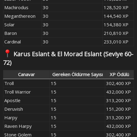
Machirodus
30
128,520 XP
Meganthereon
30
144,540 XP
Solar
30
154,380 XP
Baron
30
210,810 XP
Cardinal
30
233,010 XP
Karus Eslant & El Morad Eslant
(Seviye 60-
72)​
Canavar
Gereken Öldürme Sayısı
XP Ödülü
Troll
15
302,400 XP
Troll Warrior
15
432,000 XP
Apostle
15
313,200 XP
Deruvish
15
151,200 XP
Harpy
15
313,200 XP
Raven Harpy
15
432,000 XP
Stone Golem
15
302,400 XP