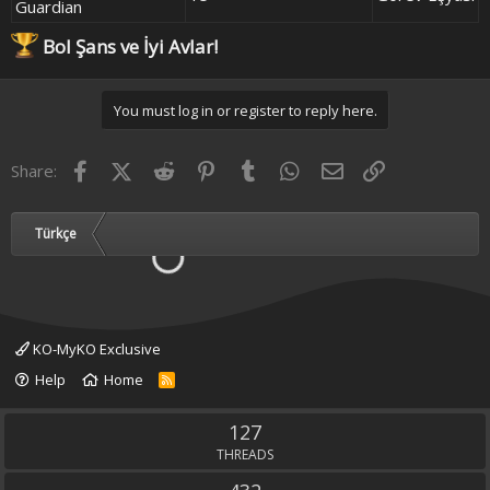
Guardian
Bol Şans ve İyi Avlar!
You must log in or register to reply here.
Facebook
X (Twitter)
Reddit
Pinterest
Tumblr
WhatsApp
Email
Link
Share:
Türkçe
KO-MyKO Exclusive
Help
Home
R
S
S
127
THREADS